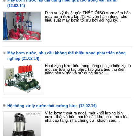
Máy bơm nước lắp đặt đúng hiệu quả cao trong vận hành.
(12.02.14)
Dịch vụ kỹ thuật của THẾGIỚIBƠM.vn đảm bảo
máy bơm được lắp đặt và vận hành đúng, cho
hiệu suất máy bơm tối ưu bởi đội ngũ kỹ...
Máy bơm nước, nhu cầu không thể thiếu trong phát triển nông
nghiệp
(21.02.14)
Hoạt động tưới tiêu trong nông nghiệp hiện đại là
một sự tương tác phức tạp giữa tiêu thụ điện
năng bền vững và sử dụng nước,...
Hệ thống xử lý nước thải cưỡng bức.
(12.02.14)
Việc bơm thoát ra ngoài một khối lượng lớn
nước thải và bùn thải từ các khu phức hợp tòa
nhà cao tầng, nhà chung cư, khách sạn,...