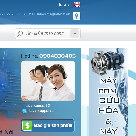
English
9 - 629 23 777 / Email: info@thegioibom.vn
Live support 2
Live support 1