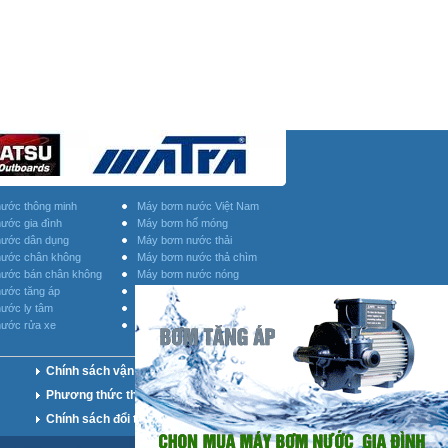
ước thông minh
Máy bơm nước Việt Nam
ước gia đình
Máy bơm hố móng
ước dân dụng
Máy bơm nước thải
ước chân không
Máy bơm nước thả chìm
ước bán chân không
Máy bơm nước nóng
ước tăng áp
Máy bơm nước Inox
ước ly tâm
Máy bơm nước họng súng
ước rửa xe
Phụ kiện máy bơm nước
Chính sách vận chuyển
Phương thức thanh toán
Chính sách đổi trả hàng hóa