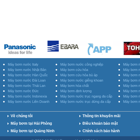
Máy bơm nước Italy
Máy bơm nước công nghiệp
Máy bơm n
Máy bơm nước Nhật Bản
Máy bơm cứu hỏa
Máy bơm n
Máy bơm nước Hàn Quốc
Máy bơm cứu hỏa bù áp
Máy bơm n
Máy bơm nước Đài Loan
Máy bơm nước giếng khoan
Máy bơm n
Máy bơm nước Thái Lan
Máy bơm hóa chất
Máy bơm n
Máy bơm nước Đức
Máy bơm định lượng
Máy bơm n
Máy bơm nước Indonexia
Máy bơm nước trục ngang đa cấp
Máy bơm n
Máy bơm nước Liên Doanh
Máy bơm nước trục đứng đa cấp
Máy bơm n
Về chúng tôi
Thông tin khuyến mãi
Máy bơm tại Hải Phòng
Điều khoản bảo mật
Máy bơm tại Quảng Ninh
Chính sách bảo hành