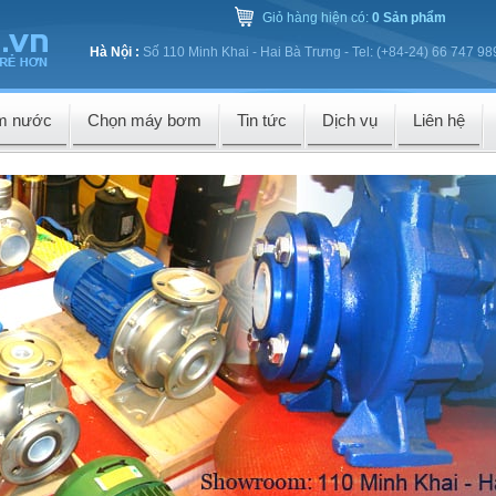
Giỏ hàng hiện có:
0 Sản phẩm
Hà Nội :
Số 110 Minh Khai - Hai Bà Trưng - Tel: (+84-24) 66 747 98
m nước
Chọn máy bơm
Tin tức
Dịch vụ
Liên hệ