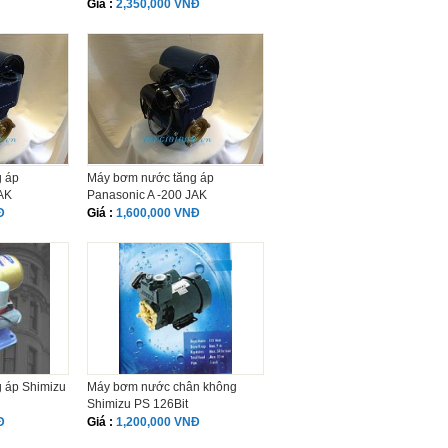
Giá :
2,350,000 VNĐ
 áp
Máy bơm nước tăng áp
AK
Panasonic A -200 JAK
Đ
Giá :
1,600,000 VNĐ
 áp Shimizu
Máy bơm nước chân không
Shimizu PS 126Bit
Đ
Giá :
1,200,000 VNĐ