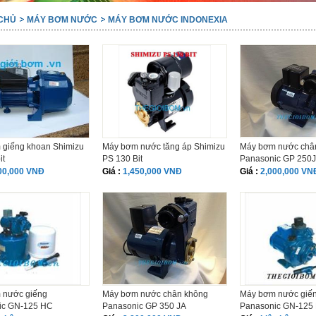
CHỦ
MÁY BƠM NƯỚC
MÁY BƠM NƯỚC INDONEXIA
 giếng khoan Shimizu
Máy bơm nước tăng áp Shimizu
Máy bơm nước châ
it
PS 130 Bit
Panasonic GP 250
00,000 VNĐ
Giá :
1,450,000 VNĐ
Giá :
2,000,000 VN
 nước giếng
Máy bơm nước chân không
Máy bơm nước giế
ic GN-125 HC
Panasonic GP 350 JA
Panasonic GN-125