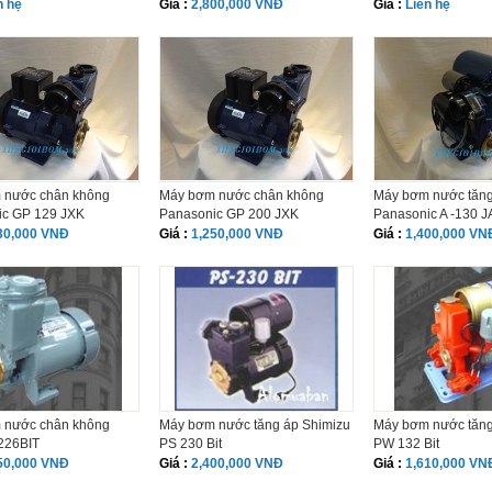
n hệ
Giá :
2,800,000 VNĐ
Giá :
Liên hệ
 nước chân không
Máy bơm nước chân không
Máy bơm nước tăng
ic GP 129 JXK
Panasonic GP 200 JXK
Panasonic A -130 J
30,000 VNĐ
Giá :
1,250,000 VNĐ
Giá :
1,400,000 VN
 nước chân không
Máy bơm nước tăng áp Shimizu
Máy bơm nước tăng
226BIT
PS 230 Bit
PW 132 Bit
50,000 VNĐ
Giá :
2,400,000 VNĐ
Giá :
1,610,000 VN