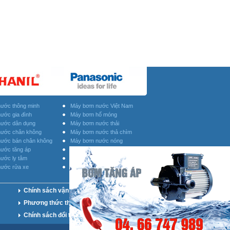
ước thông minh
Máy bơm nước Việt Nam
ước gia đình
Máy bơm hố móng
ước dân dụng
Máy bơm nước thải
ước chân không
Máy bơm nước thả chìm
ước bán chân không
Máy bơm nước nóng
ước tăng áp
Máy bơm nước Inox
ước ly tâm
Máy bơm nước họng súng
ước rửa xe
Phụ kiện máy bơm nước
Chính sách vận chuyển
Phương thức thanh toán
Chính sách đổi trả hàng hóa