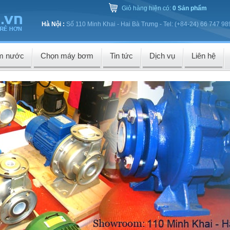
Giỏ hàng hiện có:
0 Sản phẩm
Hà Nội :
Số 110 Minh Khai - Hai Bà Trưng - Tel: (+84-24) 66 747 98
m nước
Chọn máy bơm
Tin tức
Dịch vụ
Liên hệ