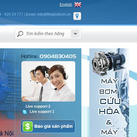
English
9 - 629 23 777 / Email: info@thegioibom.vn
Live support 2
Live support 1