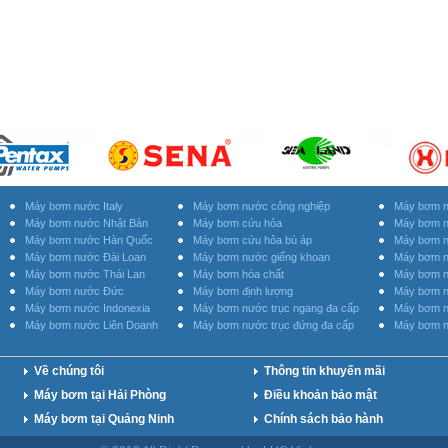
Máy bơm nước Italy
Máy bơm nước công nghiệp
Máy bơm n
Máy bơm nước Nhật Bản
Máy bơm cứu hỏa
Máy bơm n
Máy bơm nước Hàn Quốc
Máy bơm cứu hỏa bù áp
Máy bơm n
Máy bơm nước Đài Loan
Máy bơm nước giếng khoan
Máy bơm n
Máy bơm nước Thái Lan
Máy bơm hóa chất
Máy bơm n
Máy bơm nước Đức
Máy bơm định lượng
Máy bơm n
Máy bơm nước Indonexia
Máy bơm nước trục ngang đa cấp
Máy bơm n
Máy bơm nước Liên Doanh
Máy bơm nước trục đứng đa cấp
Máy bơm n
Về chúng tôi
Thông tin khuyến mãi
Máy bơm tại Hải Phòng
Điều khoản bảo mật
Máy bơm tại Quảng Ninh
Chính sách bảo hành