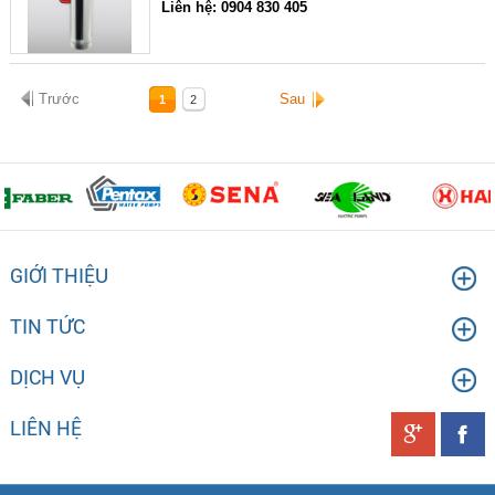
Liên hệ: 0904 830 405
Trước
Sau
1
2
GIỚI THIỆU
TIN TỨC
DỊCH VỤ
LIÊN HỆ