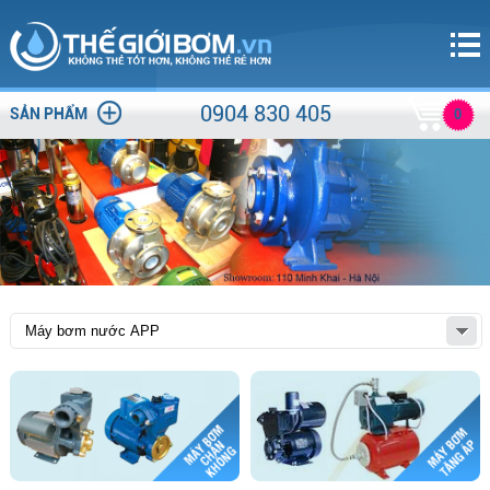
0904 830 405
SẢN PHẨM
0