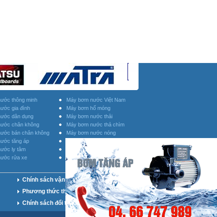
ước thông minh
Máy bơm nước Việt Nam
ước gia đình
Máy bơm hố móng
ước dân dụng
Máy bơm nước thải
ước chân không
Máy bơm nước thả chìm
ước bán chân không
Máy bơm nước nóng
ước tăng áp
Máy bơm nước Inox
ước ly tâm
Máy bơm nước họng súng
ước rửa xe
Phụ kiện máy bơm nước
Chính sách vận chuyển
Phương thức thanh toán
Chính sách đổi trả hàng hóa