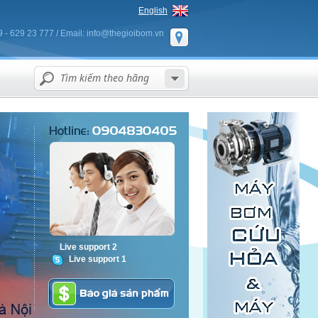
English
9 - 629 23 777 / Email: info@thegioibom.vn
Live support 2
Live support 1