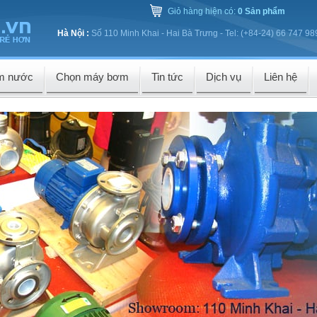
Giỏ hàng hiện có:
0 Sản phẩm
Hà Nội :
Số 110 Minh Khai - Hai Bà Trưng - Tel: (+84-24) 66 747 98
m nước
Chọn máy bơm
Tin tức
Dịch vụ
Liên hệ