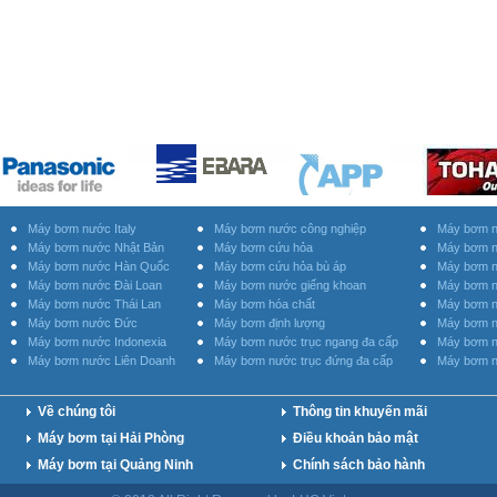
Máy bơm nước Italy
Máy bơm nước công nghiệp
Máy bơm n
Máy bơm nước Nhật Bản
Máy bơm cứu hỏa
Máy bơm n
Máy bơm nước Hàn Quốc
Máy bơm cứu hỏa bù áp
Máy bơm n
Máy bơm nước Đài Loan
Máy bơm nước giếng khoan
Máy bơm n
Máy bơm nước Thái Lan
Máy bơm hóa chất
Máy bơm n
Máy bơm nước Đức
Máy bơm định lượng
Máy bơm n
Máy bơm nước Indonexia
Máy bơm nước trục ngang đa cấp
Máy bơm n
Máy bơm nước Liên Doanh
Máy bơm nước trục đứng đa cấp
Máy bơm n
Về chúng tôi
Thông tin khuyến mãi
Máy bơm tại Hải Phòng
Điều khoản bảo mật
Máy bơm tại Quảng Ninh
Chính sách bảo hành