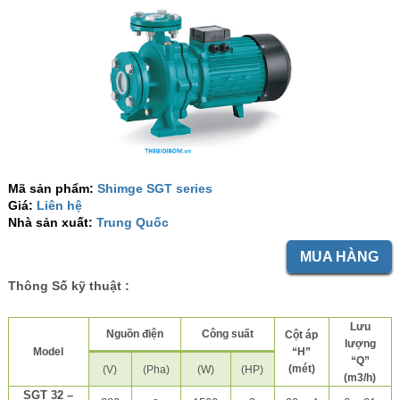
Mã sản phẩm:
Shimge SGT series
Giá:
Liên hệ
Nhà sản xuất:
Trung Quốc
MUA HÀNG
Thông Số kỹ thuật :
Lưu
Nguồn điện
Công suất
Cột áp
lượng
Model
“H”
“Q”
(mét)
(V)
(Pha)
(W)
(HP)
(m3/h)
SGT 32 –