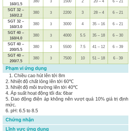
380
1500
2
20 – 4
6 – 21
3
160/1.5
SGT 32 –
380
2200
3
28 – 4
6 – 21
3
160/2.2
SGT 32 –
380
3000
4
35 – 16
6 – 21
3
160/3.0
SGT 40 –
380
4000
5.5
35 – 18
6 – 30
3
160/4.0
SGT 40 –
380
5500
7.5
41 – 12
6 – 39
3
200/5.5
SGT 40 –
380
7500
10
51 – 18
6 - 39
3
200/7.5
Phạm vi ứng dụng
1. Chiều cao hút lên tới 8m
2. Nhiệt độ chất lỏng lên tới 60℃
3. Nhiệt độ môi trường lên tới 40℃
4. Áp suất hoạt động tối đa: 6bar
5. Dao động điện áp không nên vượt quá 10% giá trị định
mức.
6. pH: 6.5 to 8.5
Chứng nhận
Lĩnh vực ứng dụng