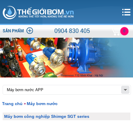
0904 830 405
SẢN PHẨM
0
Trang chủ
Máy bơm nước
Máy bơm công nghiệp Shimge SGT series