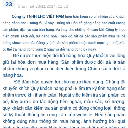
23
Chủ nhật 23/11/2014, 11:52
Công ty TNHH LHC VIỆT NAM
luôn trân trọng sự tín nhiệm của Khách
hàng dành cho Chúng tôi, vì vậy Chúng tôi luôn cố gắng nâng cao chất lượng
sản phẩm, dịch vụ sau bán hàng. Và thay cho những lời cam kết, Công ty thực
hiện chính sách đổi, trả hàng hóa. Theo đó, tất cả các sản phẩm mua tại hệ
thống showroom của Công ty (trừ các sản phẩm thuộc danh mục hạn chế) đều
có thể trả hàng trong vòng 2 ngày và đổi hàng trong 07 ngày.
Để được thực hiện đổi trả hàng hóa,Quý khách vui lòng
giữ lại hóa đơn mua hàng. Sản phẩm được đổi trả là sản
phẩm không vi phạm các điều kiện trong Chính sách đổi trả
hàng hóa.
Để đảm bảo quyền lợi cho người tiêu dùng, Chúng tôi
khuyến khích Quý khách hàng phải kiểm tra kỹ tình trạng sản
phẩm trước khi thanh toán. Ngoài việc kiểm tra sản phẩm có
bể, trầy xước do tác động bên ngoài, màu sắc, số lượng,
quý khách cần kiểm tra sản phẩm có đúng chủng loại, thông
số kỹ thuật, thông tin cung cấp trên website. Nếu sản phẩm
không đúng như thông tin mua hàng, ảnh hưởng bởi quá
trình vận chuyển, quý khách vui lòng từ chối nhận hàng và