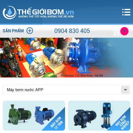
0904 830 405
SẢN PHẨM
0